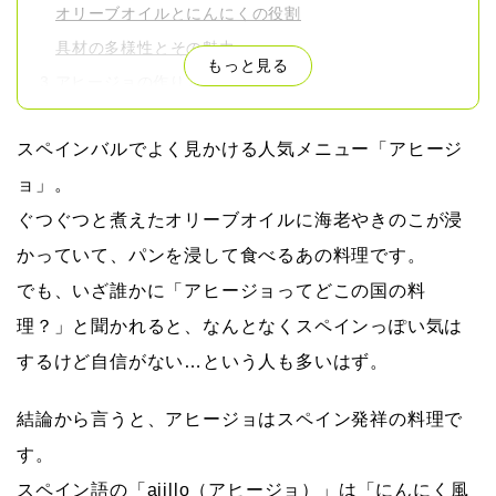
オリーブオイルとにんにくの役割
具材の多様性とその魅力
もっと見る
アヒージョの作り方
基本のレシピと手順
スペインバルでよく見かける人気メニュー「アヒージ
調理のコツと注意点
ョ」。
アヒージョの食べ方
ぐつぐつと煮えたオリーブオイルに海老やきのこが浸
パンとの相性
お酒とのペアリング
かっていて、パンを浸して食べるあの料理です。
アヒージョのアレンジレシピ
でも、いざ誰かに「アヒージョってどこの国の料
具材を変えたアヒージョ
理？」と聞かれると、なんとなくスペインっぽい気は
スパイスやハーブを使ったアレンジ
するけど自信がない…という人も多いはず。
アヒージョを楽しむシーン
結論から言うと、アヒージョは
スペイン発祥の料理
で
ホームパーティでの楽しみ方
す。
特別な日のディナーに
スペイン語の「ajillo（アヒージョ）」は「にんにく風
アヒージョに関するQ&A