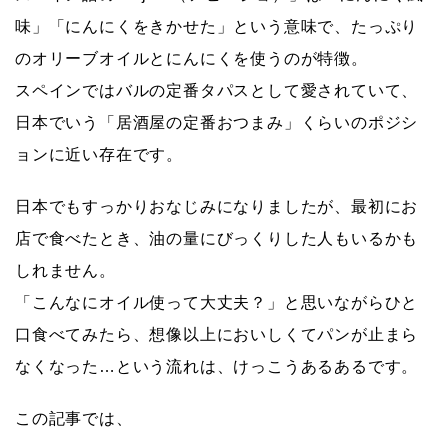
味」「にんにくをきかせた」という意味で、たっぷり
Q. アヒージョはどこの国の料理？
のオリーブオイルとにんにくを使うのが特徴。
Q. どんなオリーブオイルを使えばいい？
スペインではバルの定番タパスとして愛されていて、
Q. 残ったオイルは捨てたほうがいい？再利用できる？
日本でいう「居酒屋の定番おつまみ」くらいのポジシ
Q. アヒージョって日持ちする？作り置きしてもいい？
Q. 子どもでも食べられる？にんにくや辛さが心配
ョンに近い存在です。
Q. カロリーが気になる…どう付き合えばいい？
日本でもすっかりおなじみになりましたが、最初にお
Q. フライパンでも作れる？専用のスキレットが必要？
店で食べたとき、油の量にびっくりした人もいるかも
Q. アヒージョに合う具材で、意外におすすめのもの
は？
しれません。
「こんなにオイル使って大丈夫？」と思いながらひと
口食べてみたら、想像以上においしくてパンが止まら
なくなった…という流れは、けっこうあるあるです。
この記事では、