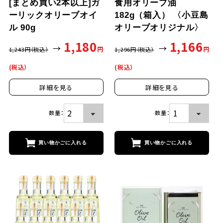
[まとめ買い2本以上]ガ
食用オリーブ油
ーリックオリーブオイ
182g（箱入） 〈小豆島
ル 90g
オリーブオリジナル〉
1,180
1,166
→
→
円
円
1,243
円（税込）
1,296
円（税込）
(税込）
(税込）
詳細を見る
詳細を見る
数量：
数量：