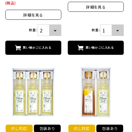
(税込）
詳細を見る
詳細を見る
買い物かごに入れる
買い物かごに
数量：
数量：
のし対応
包装あり
のし対応
包装あり