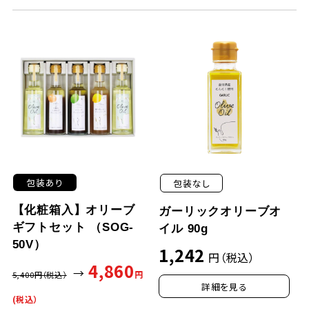
包装あり
包装なし
【化粧箱入】オリーブ
ガーリックオリーブオ
ギフトセット （SOG-
イル 90g
50V）
1,242
円（税込）
4,860
→
円
5,400
円（税込）
詳細を見る
(税込）