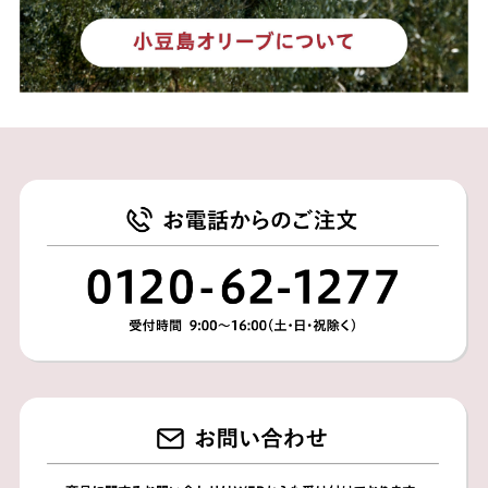
買い物かごに入れる
買い物かごに