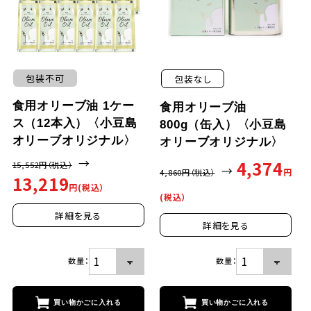
包装不可
包装なし
食用オリーブ油 1ケー
食用オリーブ油
ス（12本入）〈小豆島
800g（缶入）〈小豆島
オリーブオリジナル〉
オリーブオリジナル〉
→
4,374
15,552
円（税込）
→
円
買い物かごに入れる
買い物かごに
4,860
円（税込）
13,219
円(税込）
(税込）
詳細を見る
詳細を見る
数量：
数量：