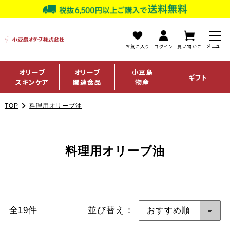
お気に入り
ログイン
買い物かご
オリーブ
オリーブ
小豆島
ギフト
スキンケア
関連食品
物産
TOP
料理用オリーブ油
料理用オリーブ油
全19件
並び替え：