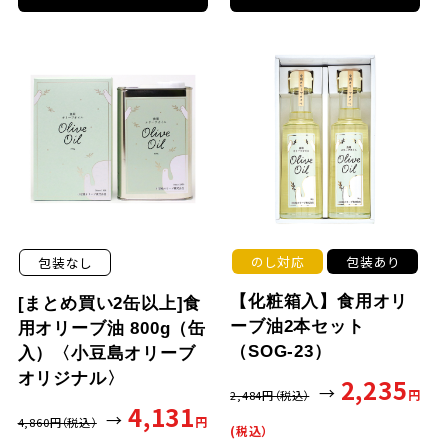
のし対応
包装あり
包装なし
【化粧箱入】食用オリ
[まとめ買い2缶以上]食
ーブ油2本セット
用オリーブ油 800g（缶
（SOG-23）
入）〈小豆島オリーブ
オリジナル〉
2,235
→
円
2,484
円（税込）
4,131
→
円
4,860
円（税込）
(税込）