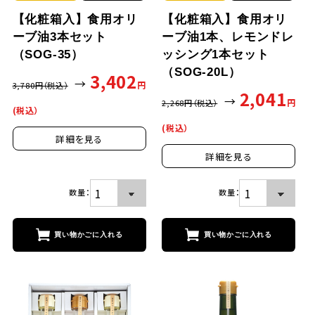
【化粧箱入】食用オリ
【化粧箱入】食用オリ
ーブ油3本セット
ーブ油1本、レモンドレ
（SOG-35）
ッシング1本セット
（SOG-20L）
3,402
→
円
3,780
円（税込）
2,041
→
円
2,268
円（税込）
(税込）
(税込）
詳細を見る
詳細を見る
数量：
数量：
買い物かごに入れる
買い物かごに