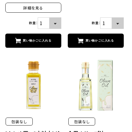
詳細を見る
数量：
数量：
買い物かごに入れる
買い物かごに
包装なし
包装なし