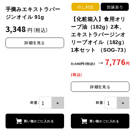
のし対応
包装あり
手摘みエキストラバー
ジンオイル 91g
【化粧箱入】食用オリ
3,348
ーブ油（182g）2本、
円（税込）
エキストラバージンオ
リーブオイル（182g）
詳細を見る
1本セット （SOG-73）
買い物かごに入れる
買い物かごに
7,776
→
円
8,640
円（税込）
(税込）
詳細を見る
数量：
数量：