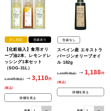
のし対応
包装あり
包装なし
【化粧箱入】食用オリ
スペイン産 エキストラ
ーブ油2本、レモンドレ
バージンオリーブオイ
ッシング1本セット
ル 182g
（SOG-31L）
1,188
→
円
1,620
円（税込）
3,110
→
円
3,456
円（税込）
(税込）
(税込）
詳細を見る
詳細を見る
数量：
数量：