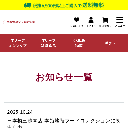
お気に入り
ログイン
買い物かご
オリーブ
オリーブ
小豆島
ギフト
スキンケア
関連食品
物産
お知らせ一覧
2025.10.24
日本橋三越本店 本館地階フードコレクションに初
出店中