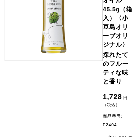
オイル
45.5g（箱
入）〈小
豆島オリ
ーブオリ
ジナル〉
採れたて
のフルー
ティな味
と香り
1,728
円
（税込）
商品番号:
F2404