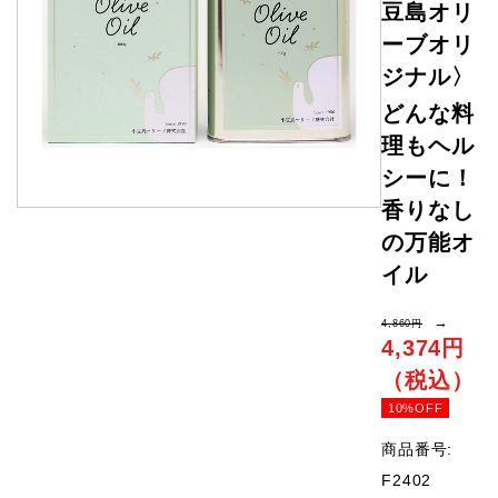
豆島オリ
ーブオリ
ジナル〉
どんな料
理もヘル
シーに！
香りなし
の万能オ
イル
→
4,860円
4,374円
（税込）
10%OFF
商品番号:
F2402