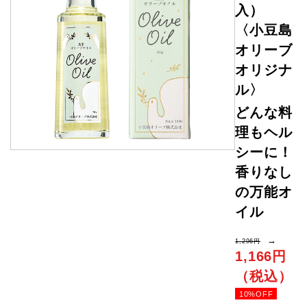
入）
〈小豆島
オリーブ
オリジナ
ル〉
どんな料
理もヘル
シーに！
香りなし
の万能オ
イル
→
1,296円
1,166円
（税込）
10%OFF