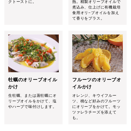
クトーストに。
熱。精製オリーブオイルで
煮込み、仕上げに有機栽培
食用オリ−ブオイルを加え
て香りをプラス。
牡蠣のオリーブオイル
フルーツのオリーブオ
かけ
イルかけ
生牡蠣、または蒸牡蠣にオ
オレンジ、キウイフルー
リーブオイルをかけて、塩
ツ、桃など好みのフルーツ
やハーブで味付けします。
にオリーブをかけて。モッ
ツァレラチーズを添えて
も。