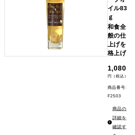
イル83
ｇ
和食全
般の仕
上げを
格上げ
1,080
円（税込）
商品番号:
F2503
商品の
詳細を
確認す