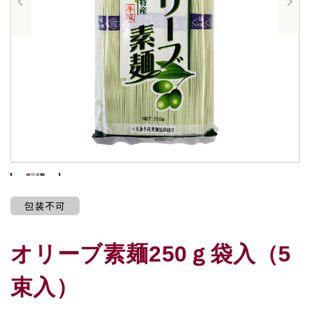
包装不可
オリーブ素麺250ｇ袋入（5
束入）