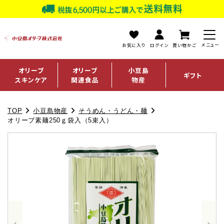
お気に入り
ログイン
買い物かご
オリーブ
オリーブ
小豆島
ギフト
スキンケア
関連食品
物産
TOP
小豆島物産
そうめん・うどん・麺
オリーブ素麺250ｇ袋入（5束入）