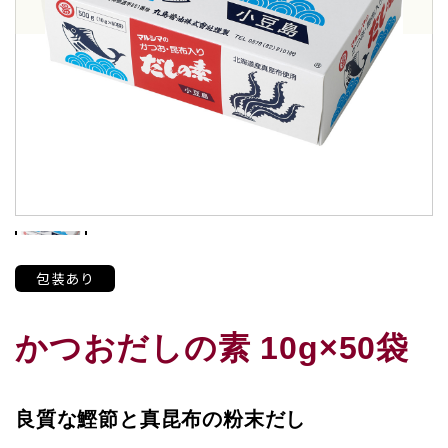
包装あり
かつおだしの素 10g×50袋
良質な鰹節と真昆布の粉末だし