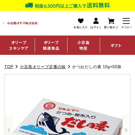
お気に入り
ログイン
買い物かご
オリーブ
オリーブ
小豆島
ギフト
スキンケア
関連食品
物産
TOP
小豆島オリーブ定番の味
かつおだしの素 10g×50袋