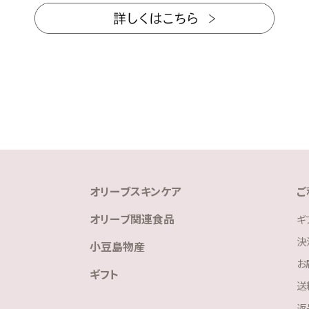
オリーブスキンケア
ご
オリーブ関連食品
ギ
決
小豆島物産
お
ギフト
送
返