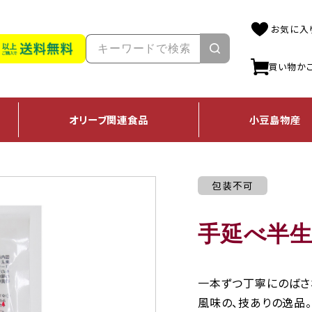
お気に入
買い物か
オリーブ
関連食品
小豆島
物産
包装不可
手延べ半生
一本ずつ丁寧にのばされ
風味の、技ありの逸品。