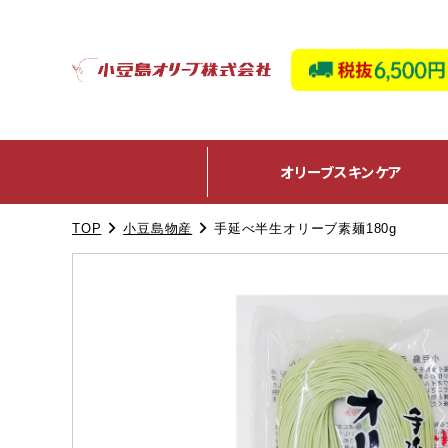
オリーブ
スキンケア
TOP
小豆島物産
手延べ半生オリーブ素麺180g