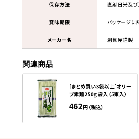
保存方法
直射日光及び
賞味期限
パッケージに
メーカー名
創麺屋謹製
関連商品
[まとめ買い3袋以上]オリー
ブ素麺250ｇ袋入（5束入）
462
円（税込）