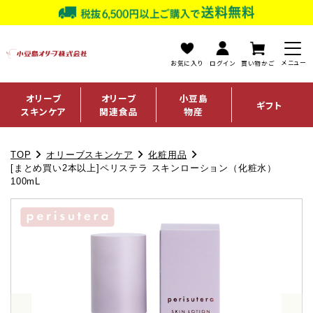
お気に入り
ログイン
買い物かご
オリーブ
オリーブ
小豆島
ギフト
スキンケア
関連食品
物産
TOP
オリーブスキンケア
化粧用品
[まとめ買い2本以上]ペリステラ スキンローション（化粧水）
100mL