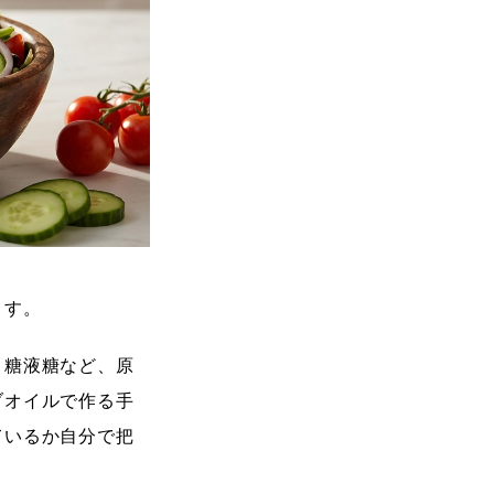
ます。
う糖液糖など、原
ブオイルで作る手
ているか自分で把