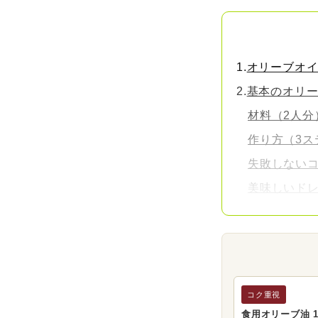
オリーブオ
基本のオリ
材料（2人分
作り方（3ス
失敗しない
美味しいドレ
激ウマ！アレ
①和風醤油
②レモンイ
③にんじん
コク重視
④バルサミ
食用オリーブ油 1