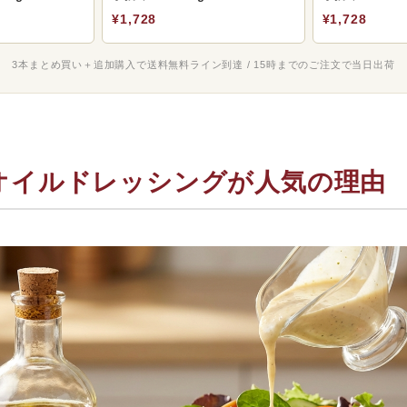
レッシング
¥1,728
¥1,728
イルドレッシングに合うサラダの組み合わせ
3本まとめ買い＋追加購入で送料無料ライン到達 / 15時までのご注文で当日出荷
ッシングの保存方法と日持ち
ブオイルを選べばいい？ドレッシング向きの選び方
ーブが教える、ドレッシング用オイルの正解
い」からこそ、品質差が露骨に出る
オイルドレッシングが人気の理由
造だから実現できる「鮮度」
用で品種を使い分けている
イルドレッシングに関するよくある質問
NDED
ッシングを格上げする、小豆島のオリーブオイル