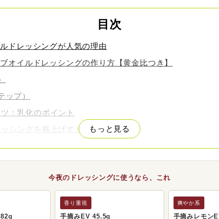
目次
イルドレッシングが人気の理由
ーブオイルドレッシングの作り方【黄金比つき】
）
テップ）
コツ：乳化のポイント
もっと見る
ッシングを格上げする5つのコツ
ンジドレッシングレシピ5選
ドレッシング
今夜のドレッシングに使うなら、これ
タリアンドレッシング
ドレッシング
香り重視
爽やか系
コ酢ドレッシング
82g
手摘みEV 45.5g
手摘みレモンEV 