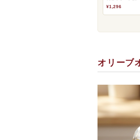
⑤玉ねぎド
¥1,296
オリーブオ
手作りドレ
どのオリー
小豆島オリ
「加熱しな
オリーブ
産地一貫製
食用と化粧
オリーブオ
まとめ
RECOMME
手作りドレ