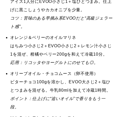
アイス1人分に
EVOO小さじ1
＋
塩ひとつまみ
。仕上
げに黒こしょうや
カカオニブ
を少量。
コツ：苦味のある早摘み系EVOOだと“高級ジェラー
ト感”。
オレンジ＆ベリーのオイルマリネ
はちみつ小さじ2＋EVOO小さじ2＋レモン汁小さじ
1を混ぜ、柑橘やベリー200gを和えて冷蔵10分。
応用：リコッタやヨーグルトにのせても◎。
オリーブオイル・チョコムース（卵不使用）
ビターチョコ100gを溶かし、
EVOO大さじ2
＋塩ひ
とつまみを混ぜる。牛乳80mlを加えて冷蔵1時間。
ポイント：仕上げに“追いオイル”で香りをもう一
段。