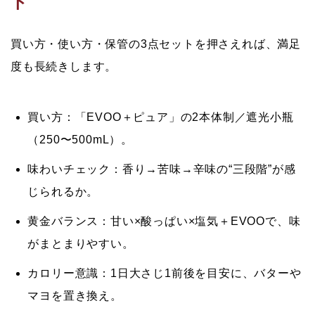
ト
買い方・使い方・保管の3点セット
を押さえれば、満足
度も長続きします。
買い方：
「EVOO＋ピュア」の2本体制／遮光小瓶
（250〜500mL）。
味わいチェック：
香り→苦味→辛味の“三段階”が感
じられるか。
黄金バランス：
甘い×酸っぱい×塩気＋EVOOで、味
がまとまりやすい。
カロリー意識：
1日大さじ1前後を目安に、バターや
マヨを置き換え。