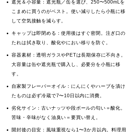
遮光＆小容量：
遮光瓶／缶を選び、250〜500mLを
こまめに買うのがベスト。使い減りしたら小瓶に移
して空気接触を減らす。
キャップは即閉める：
使用後はすぐ密閉。注ぎ口の
たれは拭き取り、酸化やにおい移りを防ぐ。
容器素材：
透明ガラスやPETは長期保存に不向き。
大容量は缶や遮光瓶で購入し、必要分を小瓶に移
す。
自家製フレーバーオイル：
にんにくやハーブを漬け
たものは必ず冷蔵で7〜10日以内に消費。
劣化サイン：
古いナッツや段ボールの匂い＝酸化。
苦味・辛味がなく油臭い＝要買い替え。
開封後の目安：
風味重視なら1〜3か月以内。料理用