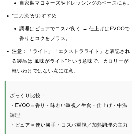
自家製
マヨネーズ
や
ドレッシング
のベースにも。
“二刀流”がおすすめ：
調理はピュア
でコスパ良く →
仕上げはEVOO
で
香りとコクをプラス。
注意：
「ライト」「エクストラライト」と表記され
る製品は
“風味がライト”
という意味で、
カロリーが
軽いわけではない
点に注意。
ざっくり比較
：
・
EVOO
＝香り・味わい重視／生食・仕上げ・中温
調理
・
ピュア
＝使い勝手・コスパ重視／加熱調理の主力