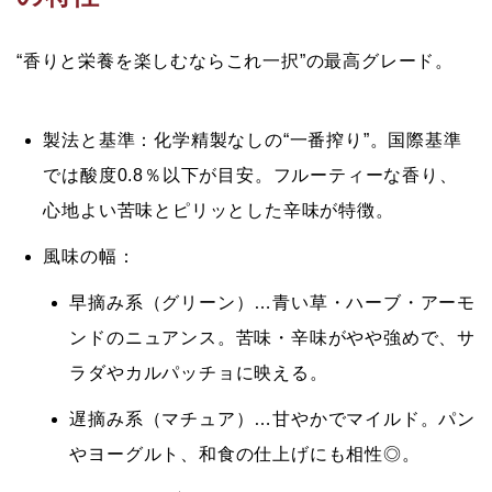
“香りと栄養を楽しむならこれ一択”の最高グレード。
製法と基準：
化学精製なしの“一番搾り”。国際基準
では
酸度0.8％以下
が目安。フルーティーな香り、
心地よい苦味とピリッとした辛味が特徴。
風味の幅：
早摘み系（グリーン）
…青い草・ハーブ・アーモ
ンドのニュアンス。苦味・辛味がやや強めで、サ
ラダやカルパッチョに映える。
遅摘み系（マチュア）
…甘やかでマイルド。パン
やヨーグルト、和食の仕上げにも相性◎。