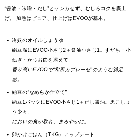
“醤油・味噌・だし”とケンカせず、むしろコクを底上
げ。
加熱はピュア、仕上げはEVOOが基本。
冷奴のオイルしょうゆ
絹豆腐に
EVOO小さじ2
＋醤油小さじ1。すだち・小
ねぎ・かつお節を添えて。
香り高いEVOOで“和風カプレーゼ”のような満足
感。
納豆の“なめらか仕立て”
納豆1パックに
EVOO小さじ1
＋だし醤油。黒こしょ
う少々。
においの角が取れ、まろやかに。
卵かけごはん（TKG）アップデート