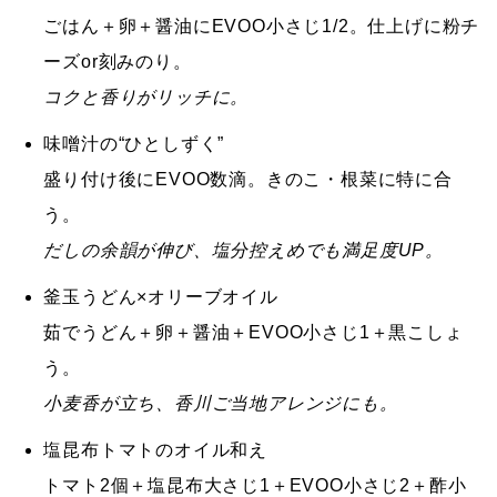
ごはん＋卵＋醤油に
EVOO小さじ1/2
。仕上げに粉チ
ーズor刻みのり。
コクと香りがリッチに。
味噌汁の“ひとしずく”
盛り付け後に
EVOO数滴
。きのこ・根菜に特に合
う。
だしの余韻が伸び、塩分控えめでも満足度UP。
釜玉うどん×オリーブオイル
茹でうどん＋卵＋醤油＋
EVOO小さじ1
＋黒こしょ
う。
小麦香が立ち、香川ご当地アレンジにも。
塩昆布トマトのオイル和え
トマト2個＋塩昆布大さじ1＋
EVOO小さじ2
＋酢小