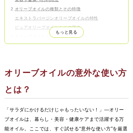
オリーブオイルの種類とその特徴
エキストラバージンオリーブオイルの特性
ピュアオリーブオイルとその用途
もっと見る
オリーブオイルを使った意外なレシピ
デザートに使うオリーブオイル
和食との組み合わせ
オリーブオイルの保存方法と選び方
オリーブオイルの意外な使い方
劣化を防ぐ保存テクニック
質の良いオリーブオイルの見分け方
とは？
オリーブオイルの健康効果
抗酸化作用とそのメリット
「サラダにかけるだけじゃもったいない！」—オリー
心臓病予防における役割
ブオイルは、暮らし・美容・健康ケアまで活躍する万
まとめ：オリーブオイルを生活に取り入れよう
日常生活での活用法
能オイル。ここでは、すぐ試せる“意外な使い方”を厳選