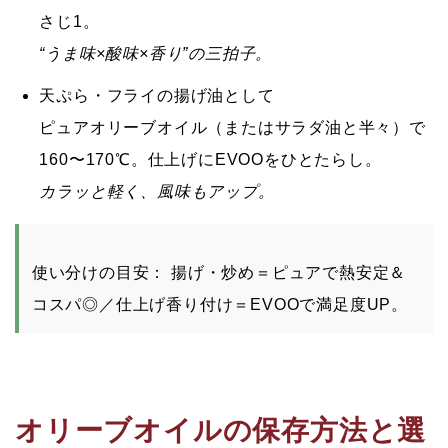
さじ1。
“うま味×酸味×香り”の三拍子。
天ぷら・フライの揚げ油として
ピュアオリーブオイル
（またはサラダ油と半々）で
160〜170℃。仕上げにEVOOをひとたらし。
カラッと軽く、風味もアップ。
使い分けの目安：
揚げ・炒め＝
ピュア
で熱安定＆
コスパ◎／仕上げ香り付け＝
EVOO
で満足度UP。
オリーブオイルの保存方法と選