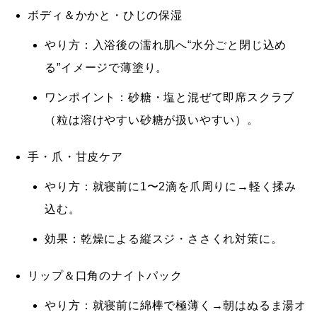
ボディ＆かかと・ひじの保湿
やり方：入浴後の濡れ肌へ“水分ごと閉じ込め
る”イメージで薄塗り。
ワンポイント：砂糖・塩と混ぜて
即席スクラブ
（粒は溶けやすい砂糖が扱いやすい）。
手・爪・甘皮ケア
やり方：就寝前に1〜2滴を爪周りに→軽く揉み
込む。
効果：乾燥による縦スジ・ささくれ対策に。
リップ＆口角のナイトパック
やり方：就寝前に綿棒で極薄く→朝はぬるま湯オ