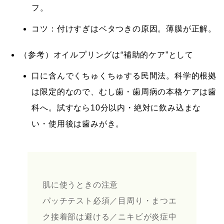
フ。
コツ：付けすぎはベタつきの原因。薄膜が正解。
（参考）オイルプリングは“補助的ケア”として
口に含んでくちゅくちゅする民間法。
科学的根拠
は限定的
なので、むし歯・歯周病の本格ケアは歯
科へ。試すなら10分以内・
絶対に飲み込まな
い
・使用後は歯みがき。
肌に使うときの注意
パッチテスト必須／
目周り・まつエ
ク接着部は避ける
／ニキビが炎症中