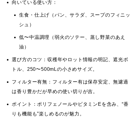
向いている使い方：
生食・仕上げ（パン、サラダ、スープのフィニッ
シュ）
低〜中温調理（弱火のソテー、蒸し野菜のあえ
油）
選び方のコツ：
収穫年やロット情報の明記、遮光ボ
トル、250〜500mLの
小さめサイズ
。
フィルター有無：
フィルター有は保存安定、無濾過
は香り豊かだが早めの使い切りが吉。
ポイント：
ポリフェノールやビタミンEを含み、
“香
りも機能も”
楽しめるのが魅力。