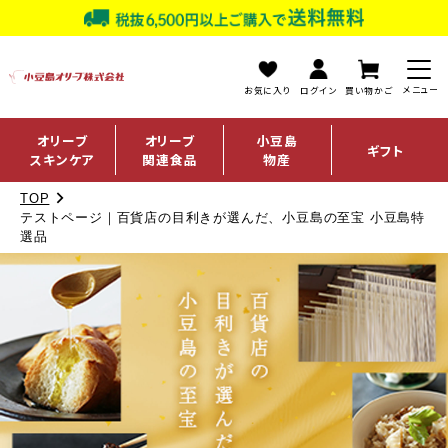
お気に入り
ログイン
買い物かご
オリーブ
オリーブ
小豆島
ギフト
スキンケア
関連食品
物産
TOP
テストページ｜百貨店の目利きが選んだ、小豆島の至宝 小豆島特
選品