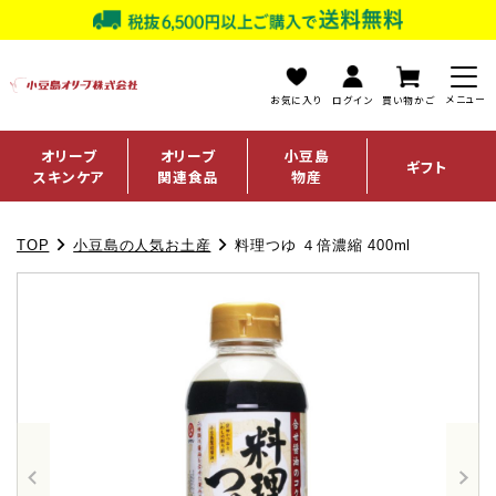
お気に入り
ログイン
買い物かご
オリーブ
オリーブ
小豆島
ギフト
スキンケア
関連食品
物産
TOP
小豆島の人気お土産
料理つゆ ４倍濃縮 400ml