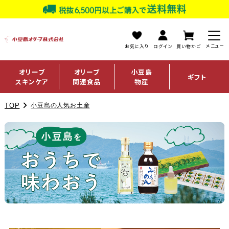
お気に入り
ログイン
買い物かご
オリーブ
オリーブ
小豆島
ギフト
スキンケア
関連食品
物産
TOP
小豆島の人気お土産