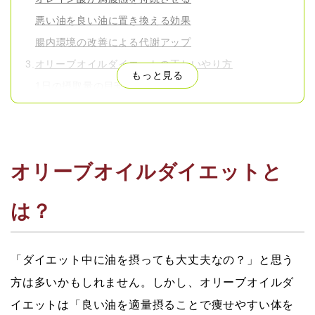
悪い油を良い油に置き換える効果
腸内環境の改善による代謝アップ
オリーブオイルダイエットの正しいやり方
もっと見る
1日の摂取量の目安
効果的な摂取タイミング
おすすめの取り入れ方3パターン
「オリーブオイルで太る」は本当？注意すべきポイン
ト
オリーブオイルダイエットと
ダイエットに適したオリーブオイルの選び方
は？
オリーブオイルダイエットと組み合わせたい食事・習
慣
よくある質問
「ダイエット中に油を摂っても大丈夫なの？」と思う
まとめ
方は多いかもしれません。しかし、オリーブオイルダ
イエットは「良い油を適量摂ることで痩せやすい体を