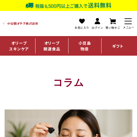
お気に入り
ログイン
買い物かご
オリーブ
オリーブ
小豆島
ギフト
スキンケア
関連食品
物産
コラム