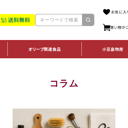
お気に入
買い物か
オリーブ
関連食品
小豆島
物産
コラム